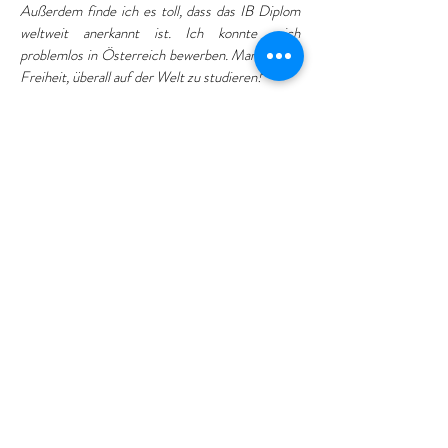
Außerdem finde ich es toll, dass das IB Diplom
weltweit anerkannt ist. Ich konnte mich
problemlos in Österreich bewerben. Man hat die
Freiheit, überall auf der Welt zu studieren!
“
Rahand hat 2020 sein bilinguales IB
Diplom erfolgreich an unserer Schule
abgeschlossen. Er erfüllte gleichzeitig auch
die Voraussetzungen für die Erlangung des
GIB (Gemischtsprachiges Internationales
Baccalaureate), um an einer deutschen
Universität zu studieren. So konnte er
seinen Traum verwirklichen und das
Studium im Studiengang Maschinenbau an
der Hochschule Bochum beginnen.
Rahand hat fast sein halbes Leben an der
Deutschen Schule Erbil verbracht. Er kam
2010 an die Schule und blieb, bis er 2020
sein IB Diplom erlangte. Aus diesem
Grund ist auch seine Bindung zur Schule